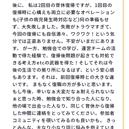
後に、 私は2回目の育休復帰ですが、1回目の
復帰時に心構えも両立に必要なオペレーション
も(子供の病児発生時対応など)何の準備もせ
ず、大失敗しました。失敗がトラウマすぎて、
今回の復帰にも自信満々、ワクワク！という気
分では正直ありません。不安がいまだにありま
す。 が一方、勉強会での学び、運営チームの活
動で得た経験で、復帰後問題が起きても対処で
きる考え方etcの武器を得た！そしてそれは今
後の生活での拠り所になるはず、という安心感
もあります。それは、前回復帰時との大きな違
いです。 まもなく復職の方が多いと思います。
もし今後、辛いなぁ大変だなぁ耐えられないな
ぁと思った時、勉強会で知り合った人になり、
他の場で出会った人なり、同じく育休から復帰
した仲間に連絡をとってみてください。参加者
コミュニティを覗いてみるのも良いかも。 きっ
とみんな、大なり小なり同じ悩みを抱えていま