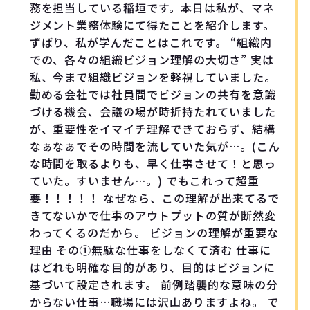
務を担当している稲垣です。本日は私が、マネ
ジメント業務体験にて得たことを紹介します。
ずばり、私が学んだことはこれです。 “組織内
での、各々の組織ビジョン理解の大切さ” 実は
私、今まで組織ビジョンを軽視していました。
勤める会社では社員間でビジョンの共有を意識
づける機会、会議の場が時折持たれていました
が、重要性をイマイチ理解できておらず、結構
なぁなぁでその時間を流していた気が…。(こん
な時間を取るよりも、早く仕事させて！と思っ
ていた。すいません…。) でもこれって超重
要！！！！！ なぜなら、この理解が出来てるで
きてないかで仕事のアウトプットの質が断然変
わってくるのだから。 ビジョンの理解が重要な
理由 その①無駄な仕事をしなくて済む 仕事に
はどれも明確な目的があり、目的はビジョンに
基づいて設定されます。 前例踏襲的な意味の分
からない仕事…職場には沢山ありますよね。 で