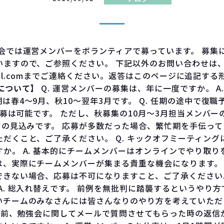
強会では運営メンバーをボランティアで募っています。 募集
いますので、ご参照ください。 下記以外のお問い合わせは
gmail.comまでご連絡ください。返答はこのページに追記す
について】
Q. 運営メンバーの募集は、年に一度ですか。 A
は春4～9月、秋10～翌年3月です。 Q. 任期の途中で復
 応募は可能です。 ただし、秋募集の10月～3月担当メンバ
ての見込みです。 応募が多数だった場合、繁忙期を手伝っ
だくこと、ご了承ください。 Q. キックオフミーティング
か。 A. 基本的にチームメンバーはオンラインでやり取り
は、実際にチームメンバーが集まる貴重な機会になります。
きない場合、応募は不可になりますこと、ご了承ください。 
A. 総入れ替えです。 前例を無批判に踏襲するというやり
いチームのみなさんには皆さんなりのやり方を考えていた
 以前、勉強会に関してメールで質問させてもらった時の返信