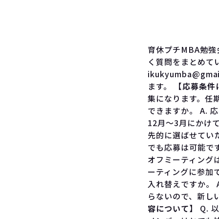
育休プチMBA勉
く質問をまとめて
ikukyumba@
ます。
【応募条件
集になります。任期
できますか。 A.
12月～3月にかけ
先的に選ばせていた
でも応募は可能です
オフミーティング
ーティングに参加で
入れ替えですか。 
らないので、新し
容について】
Q.