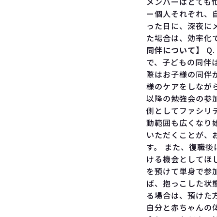
メンバーはとても忙
ー個人それぞれ、
った日に、深夜に
た場合は、効率化
同伴について】
Q
で、子どもの同伴は
際はお子様の同伴
様のケアをしながら
以降の勉強会の参
側としてファシリ
動範囲も広くなり
いただくことが、
す。 また、復職
ける機会としてほし
を預けて単身で参加
ば、抱っこした状
る場合は、預けた方
自分と赤ちゃんの体