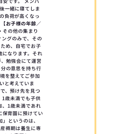
目安です。 メンバ
後一緒に寝てしま
の負荷が高くなっ
。
【お子様の年齢／
・その他の集まり
ィングのみで、その
のため、自宅でお子
歳になります。それ
が、勉強会にて運営
自分の意思を持ち行
境を整えてご参加
いと考えていま
ので、預け先を見つ
、1歳未満でも子供
は、1歳未満であれ
に保育園に預けてい
参加」というのは、
 産褥期は養生に専