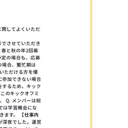
に関してよくいただ
、
る形でさせていただき
. 春と秋の年2回募
職予定の場合も、応募
ーの場合、繁忙期は
ていただける方を優
に参加できない場合
をするため、キック
 このキックオフミ
Q. メンバーは総
方では学習機会にな
だきます。
【仕事内
が深夜でした。運営