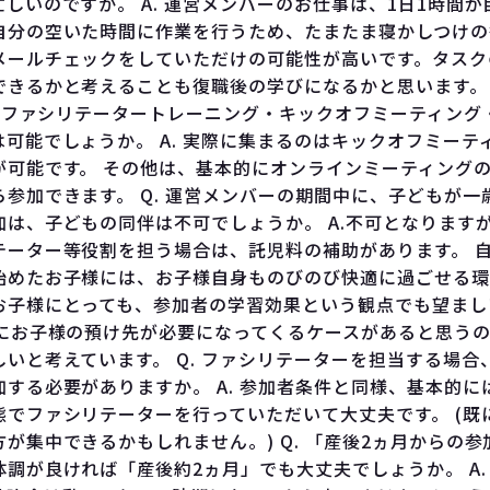
しいのですか。 A. 運営メンバーのお仕事は、1日1時間が
自分の空いた時間に作業を行うため、たまたま寝かしつけの
メールチェックをしていただけの可能性が高いです。タスク
できるかと考えることも復職後の学びになるかと思います
. ファシリテータートレーニング・キックオフミーティング
可能でしょうか。 A. 実際に集まるのはキックオフミーテ
が可能です。 その他は、基本的にオンラインミーティング
参加できます。 Q. 運営メンバーの期間中に、子どもが一
加は、子どもの同伴は不可でしょうか。 A.不可となります
テーター等役割を担う場合は、託児料の補助があります。 
始めたお子様には、お子様自身ものびのび快適に過ごせる環
お子様にとっても、参加者の学習効果という観点でも望まし
後にお子様の預け先が必要になってくるケースがあると思う
いと考えています。 Q. ファシリテーターを担当する場合
する必要がありますか。 A. 参加者条件と同様、基本的に
態でファシリテーターを行っていただいて大丈夫です。 (既
が集中できるかもしれません。) Q. 「産後2ヵ月からの
調が良ければ「産後約2ヵ月」でも大丈夫でしょうか。 A.