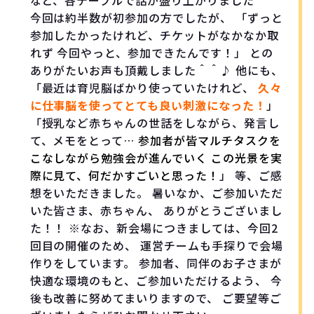
など、各テーブルで話が盛り上がりました＾＾
今回は約半数が初参加の方でしたが、 「ずっと
参加したかったけれど、チケットがなかなか取
れず 今回やっと、参加できたんです！」 との
ありがたいお声も頂戴しました＾＾♪ 他にも、
「最近は育児脳ばかり使っていたけれど、
久々
に仕事脳を使ってとても良い刺激になった！
」
「授乳など赤ちゃんの世話をしながら、発言し
て、メモをとって…
参加者が皆マルチタスクを
こなしながら勉強会が進んでいく
この光景を実
際に見て、何だかすごいと思った！
」 等、ご感
想をいただきました。 暑いなか、ご参加いただ
いた皆さま、赤ちゃん、 ありがとうございまし
た！！
※なお、新会場につきましては、今回2
回目の開催のため、 運営チームも手探りで会場
作りをしています。 参加者、同伴のお子さまが
快適な環境のもと、ご参加いただけるよう、 今
後も改善に努めてまいりますので、 ご要望等ご