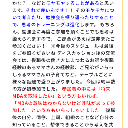
かな？」などと
モヤモヤすることがある
と思い
ます。
それで良いんです！！
その
モヤモヤにつ
いて考えたり、勉強会を振り返ったりすること
で、思考のトレーニングは進化
します。 もちろ
ん、勉強会に再度ご参加を頂くことでも思考は
鍛えられますので、 ご都合があえば是非またご
参加ください！ ※今後のスケジュールは最後
をご参照くださいね ディスカッション後の交流
会では、復職後の働き方にまつわるお話や復職
経験のあるママさんの経験談、ご兄弟がいらっ
しゃるママさんの子育てなど、テーブルごとに
様々な話題で盛り上がりました。 今回は約半数
の方が初参加でした。
参加者の中には「将来
MBAを取得したい」という方もいれば、
「MBAの意味はわからないけど興味があって参
加した」という方もいらっしゃいました。
復職
後の自分、同僚、上司、組織のことなど自分の
知っていること、想像できることから考えを共