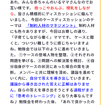
あれ、みんな赤ちゃんのいるママさんなのでお
互い様です。
抱っこやおんぶ、授乳をしなが
ら
、皆さん積極的にディスカッションに臨んで
いました。 今回のケースディスカッションのテ
ーマは
「制約人材のマネジメント」
制約人材
にも色々ありますが、今回はお察しの通り、
「子育てしながら働く」ママです。 ケースと聞
くと、ついつい難しそうに感じちゃいますよ
ね。勉強会では以下のように進めていきまし
た。 ①ケースの登場人物を整理、②それぞれの
問題を挙げる、③問題への解決策を検討、 ④自
分自身がケースの状況にあった場合の策を決
断。 メンバーと共に理解を深め、議論を進めて
いく内に、
自分で答えを導き出し
ていきます。
議論から導き出された答えに正解はありませ
ん
。自らの答えを導き出そうとする
過程がまさ
に「思考のトレーニング」
となり大事なんです
ね♪ 勉強会を終わった後、「あれで良かったの