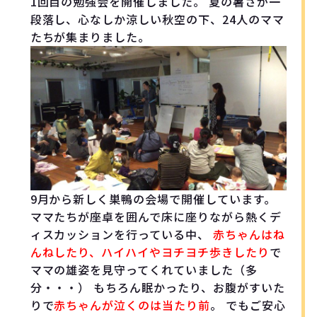
1回目の勉強会を開催しました。 夏の暑さが一
段落し、心なしか涼しい秋空の下、24人のママ
たちが集まりました。
9月から新しく巣鴨の会場で開催しています。
ママたちが座卓を囲んで床に座りながら熱くデ
ィスカッションを行っている中、
赤ちゃんはね
んねしたり、ハイハイやヨチヨチ歩きしたり
で
ママの雄姿を見守ってくれていました（多
分・・・） もちろん眠かったり、お腹がすいた
りで
赤ちゃんが泣くのは当たり前
。 でもご安心