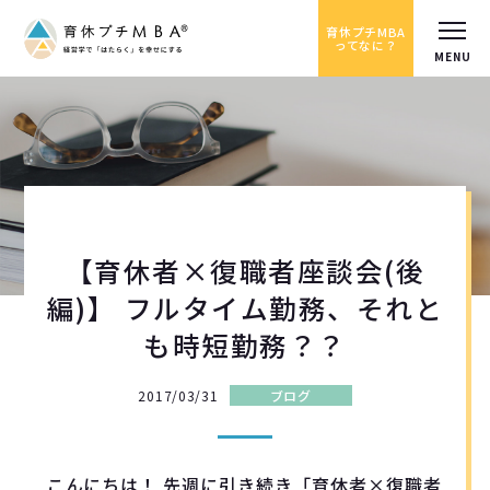
育休プチMBA
ってなに？
【育休者×復職者座談会(後
編)】 フルタイム勤務、それと
も時短勤務？？
2017/03/31
ブログ
こんにちは！ 先週に引き続き「育休者×復職者