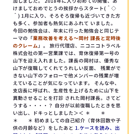
加しました。 2018年に入り初めての開催、あ
けましておめでとうの挨拶からスタート(＾◇
＾) 1月に入り、そろそろ復帰も近づいてきた方
も多く、参加者も熱気にあふれて いました。
今回の勉強会は、年末に行った勉強会と同じテ
ーマの「
業務改善を考える〜岡村 課長と定時後
のクレーム
」。 旅行代理店、ニコニコトラベル
株式会社の第一営業課では、育休復帰第一号の
山下を迎え入れました。課長の岡村は、優秀な
山下が復職してくれてうれしい反面、 残業がで
きない山下のフォローで他メンバーの残業が増
えていることが気になっています。 そんな中、
支店長に呼ばれ、生産性を上げるために山下を
異動させることを打診 された岡村課長。さてど
うする・・・・？ 自分が以前復職したときを思
い出し、ドキっとしました＞＜ ＊ ＊
＊ ＊ 初めましての自己紹介（育休回数や子
供の月齢など）をしたあと
1.ケースを読み、出