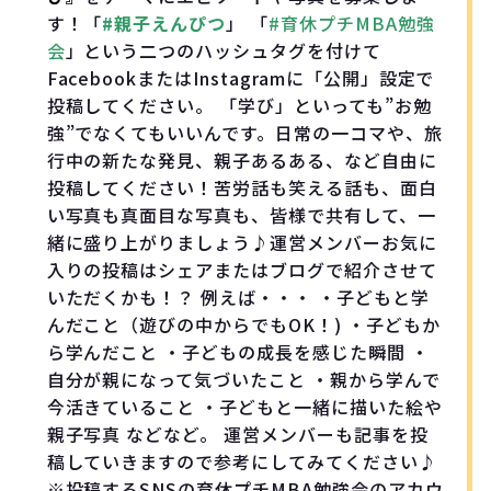
す！「
#親子えんぴつ
」 「
#育休プチMBA勉強
会
」という二つのハッシュタグを付けて
FacebookまたはInstagramに「公開」設定で
投稿してください。 「学び」といっても”お勉
強”でなくてもいいんです。日常の一コマや、旅
行中の新たな発見、親子あるある、など自由に
投稿してください！苦労話も笑える話も、面白
い写真も真面目な写真も、皆様で共有して、一
緒に盛り上がりましょう♪運営メンバーお気に
入りの投稿はシェアまたはブログで紹介させて
いただくかも！？ 例えば・・・ ・子どもと学
んだこと（遊びの中からでもOK！) ・子どもか
ら学んだこと ・子どもの成長を感じた瞬間 ・
自分が親になって気づいたこと ・親から学んで
今活きていること ・子どもと一緒に描いた絵や
親子写真 などなど。 運営メンバーも記事を投
稿していきますので参考にしてみてください♪
※投稿するSNSの育休プチMBA勉強会のアカウ