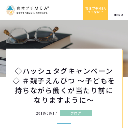
育休プチMBA
ってなに？
◇ハッシュタグキャンペーン
◇ ＃親子えんぴつ ～子どもを
持ちながら働くが当たり前に
なりますように～
2018/08/17
ブログ