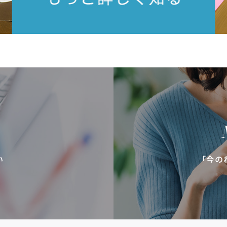
い
「今の