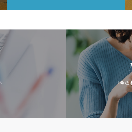
い
「今の