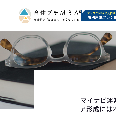
育休プチMBA 法人向け
福利厚生プラン
マイナビ運
ア形成には