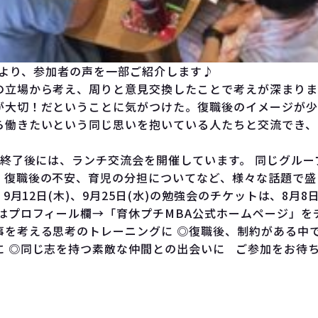
、参加者の声を一部ご紹介します♪
の立場から考え、周りと意見交換したことで考えが深まりま
が大切！だということに気がつけた。復職後のイメージが少
ら働きたいという同じ思いを抱いている人たちと交流でき、
終了後には、ランチ交流会を開催しています。 同じグルー
、復職後の不安、育児の分担についてなど、様々な話題で盛
月12日(木)、9月25日(水)の勉強会のチケットは、8月8
くはプロフィール欄→「育休プチMBA公式ホームページ」を
事を考える思考のトレーニングに ◎復職後、制約がある中
に ◎同じ志を持つ素敵な仲間との出会いに ご参加をお待