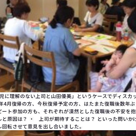
理解のない上司と山田優美」というケースでディスカッ
来年4月復帰の方、今秋復帰予定の方、はたまた復職後数年
ピート参加の方も、それぞれが漠然とした復職後の不安を抱
ルと原因は？ ・ 上司が期待することは？ といった問いか
ル回転させて意見を出し合いました。