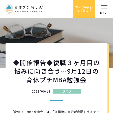
育休プチMBA
ってなに？
◆開催報告◆復職３ヶ月目の
悩みに向き合う…9月12日の
育休プチMBA勉強会
2019/09/13
ブログ
「育休プチMBA勉強会」は、”復職後に自分が直面しうるケー