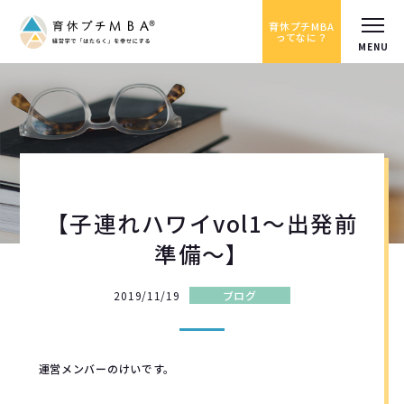
育休プチMBA
ってなに？
【子連れハワイvol1〜出発前
準備〜】
2019/11/19
ブログ
運営メンバーのけいです。