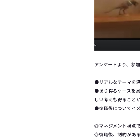
アンケートより、参
●リアルなテーマを
●あり得るケースを
しい考えも得ること
●復職後についてイ
◎マネジメント視点
◎復職後、制約があ