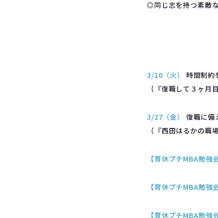
◎同じ志を持つ素敵
3/10（火）
時間制約
（『復職して３ヶ月
3/27（金）
復職に備
（『西田はるかの職
【育休プチMBA勉強会 
【育休プチMBA勉強会 
【育休プチMBA勉強会 I