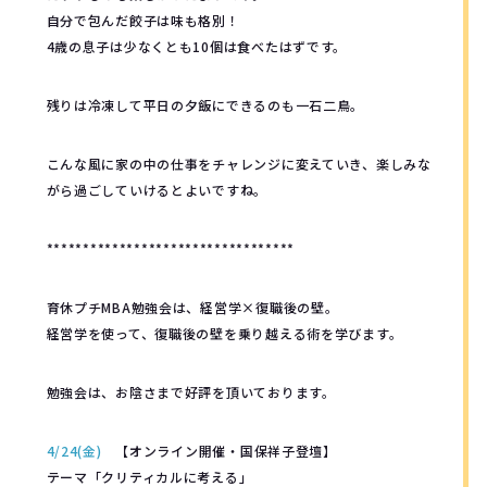
自分で包んだ餃子は味も格別！
4歳の息子は少なくとも10個は食べたはずです。
残りは冷凍して平日の夕飯にできるのも一石二鳥。
こんな風に家の中の仕事をチャレンジに変えていき、楽しみな
がら過ごしていけるとよいですね。
**********************************
育休プチMBA勉強会は、経営学×復職後の壁。
経営学を使って、復職後の壁を乗り越える術を学びます。
勉強会は、お陰さまで好評を頂いております。
4/24(金)
【オンライン開催・国保祥子登壇】
テーマ「クリティカルに考える」