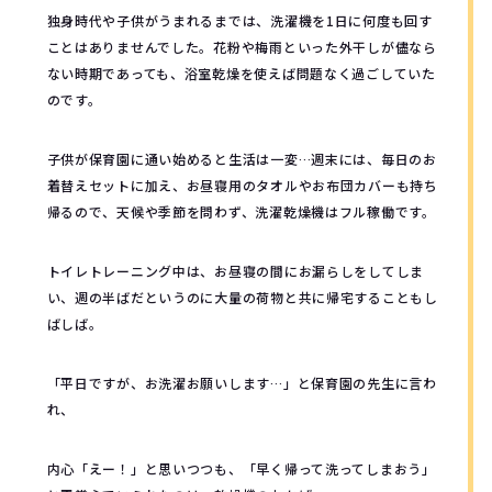
独身時代や子供がうまれるまでは、洗濯機を1日に何度も回す
ことはありませんでした。花粉や梅雨といった外干しが儘なら
ない時期であっても、浴室乾燥を使えば問題なく過ごしていた
のです。
子供が保育園に通い始めると生活は一変…週末には、毎日のお
着替えセットに加え、お昼寝用のタオルやお布団カバーも持ち
帰るので、天候や季節を問わず、洗濯乾燥機はフル稼働です。
トイレトレーニング中は、お昼寝の間にお漏らしをしてしま
い、週の半ばだというのに大量の荷物と共に帰宅することもし
ばしば。
「平日ですが、お洗濯お願いします…」と保育園の先生に言わ
れ、
内心「えー！」と思いつつも、「早く帰って洗ってしまおう」