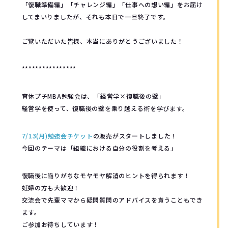
「復職準備編」「チャレンジ編」「仕事への想い編」をお届け
してまいりましたが、それも本日で一旦終了です。
ご覧いただいた皆様、本当にありがとうございました！
****************
育休プチMBA勉強会は、「経営学×復職後の壁」
経営学を使って、復職後の壁を乗り越える術を学びます。
7/13(月)勉強会チケット
の販売がスタートしました！
今回のテーマは「組織における自分の役割を考える」
復職後に陥りがちなモヤモヤ解消のヒントを得られます！
妊婦の方も大歓迎！
交流会で先輩ママから疑問質問のアドバイスを貰うこともでき
ます。
ご参加お待ちしています！