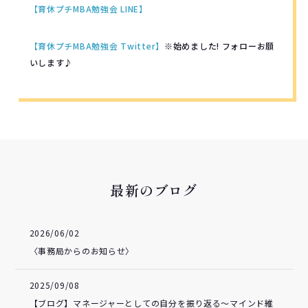
【育休プチMBA勉強会 LINE】
【育休プチMBA勉強会 Twitter】
※始めました! フォローお願
いします♪
最新のブログ
2026/06/02
〈事務局からのお知らせ〉
2025/09/08
【ブログ】マネージャーとしての自分を振り返る～マインド維