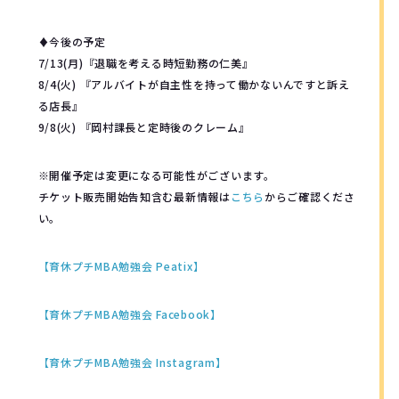
♦︎今後の予定
7/13(月)『退職を考える時短勤務の仁美』
8/4(火) 『アルバイトが自主性を持って働かないんですと訴え
る店長』
9/8(火) 『岡村課長と定時後のクレーム』
※開催予定は変更になる可能性がございます。
チケット販売開始告知含む最新情報は
こちら
からご確認くださ
い。
【育休プチMBA勉強会 Peatix】
【育休プチMBA勉強会 Facebook】
【育休プチMBA勉強会 Instagram】