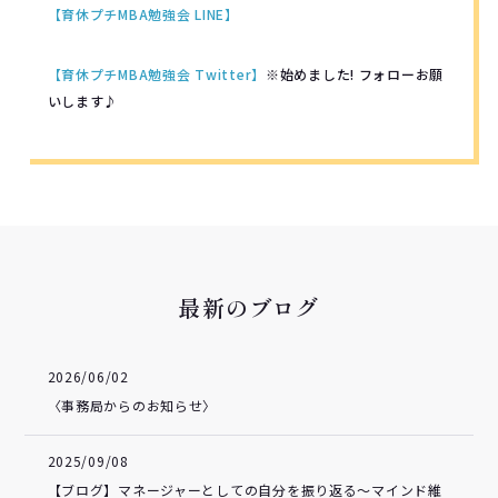
【育休プチMBA勉強会 LINE】
【育休プチMBA勉強会 Twitter】
※始めました! フォローお願
いします♪
最新のブログ
2026/06/02
〈事務局からのお知らせ〉
2025/09/08
【ブログ】マネージャーとしての自分を振り返る～マインド維