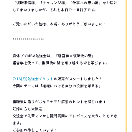
「復職準備編」「チャレンジ編」「仕事への想い編」をお届け
してまいりましたが、それも本日で一旦終了です。
ご覧いただいた皆様、本当にありがとうございました！
****************
育休プチMBA勉強会は、「経営学×復職後の壁」
経営学を使って、復職後の壁を乗り越える術を学びます。
7/13(月)勉強会チケット
の販売がスタートしました！
今回のテーマは「組織における自分の役割を考える」
復職後に陥りがちなモヤモヤ解消のヒントを得られます！
妊婦の方も大歓迎！
交流会で先輩ママから疑問質問のアドバイスを貰うこともでき
ます。
ご参加お待ちしています！