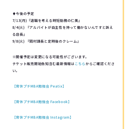
♦︎今後の予定
7/13(月)『退職を考える時短勤務の仁美』
8/4(火) 『アルバイトが自主性を持って働かないんですと訴え
る店長』
9/8(火) 『岡村課長と定時後のクレーム』
※開催予定は変更になる可能性がございます。
チケット販売開始告知含む最新情報は
こちら
からご確認くださ
い。
【育休プチMBA勉強会 Peatix】
【育休プチMBA勉強会 Facebook】
【育休プチMBA勉強会 Instagram】