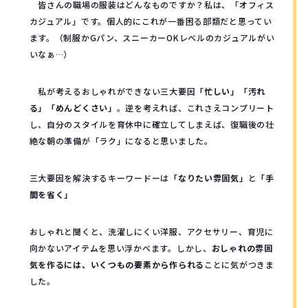
皆さんの職場の服装はどんなものですか？私は、「オフィス
カジュアル」です。個人的にこれが一番困る部類だと思ってい
ます。（制服かGパン、スニーカーOKレベルのカジュアルがい
いなぁ…）
私が考えるおしゃれができない三大要因
「忙しい」「汚れ
る」「めんどくさい」
。逆を考えれば、これさえコンプリート
し、自分のスタイルを育休中に確立してしまえば、復職後の壮
絶な朝の準備が「ラク」になると思いました。
三大要因を解決するキーワードーは
「なりたい雰囲気」
と
「手
間を省く」
おしゃれと聞くと、洗濯しにくい洋服、アクセサリー、育児に
向かないアイテムを思い浮かべます。しかし、
おしゃれの雰囲
気を作るには、いくつもの要素から作られる
ことに気がつきま
した。