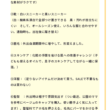
な素材がラクです）
②靴：白いスニーカーと黒いスニーカー
（白：酸素系漂白で全部つけ置きできる 黒：汚れが目立ちに
くい そして、オールシーズン使え、いろんな服と合わせやす
い。通勤時も。出社後に履き替え）
③眉毛：外出自粛期間中に増やして、形変えました。
④スキンケア：化粧の手間を省ける肌への改善チャレンジ（子
どもも使えるオイルで、息子のスキンケアしてながら一緒に保
湿。）
⑤洋服：（足りないアイテムだけ決めて買う。SALEで不要なも
のは買わない）
⑥髪型 ：外出時は帽子で雰囲気出す（つい最近、公園のママ
を参考にベージュのキャップを購入。使い勝手よく気に入って
ます）、整髪料でアホ毛を押さえる、毛先にパーマをかける予