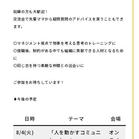
妊婦の方も大歓迎！
交流会で先輩ママから疑問質問のアドバイスを貰うこともでき
ます。
◎マネジメント視点で物事を考える思考のトレーニングに
◎復職後、制約がある中でも組織に貢献できる人材となるため
に
◎同じ志を持つ素敵な仲間との出会いに
ご参加をお待ちしています！
♦︎今後の予定
日時
テーマ
会場
8/4(火)
「人を動かすコミュニ
オン