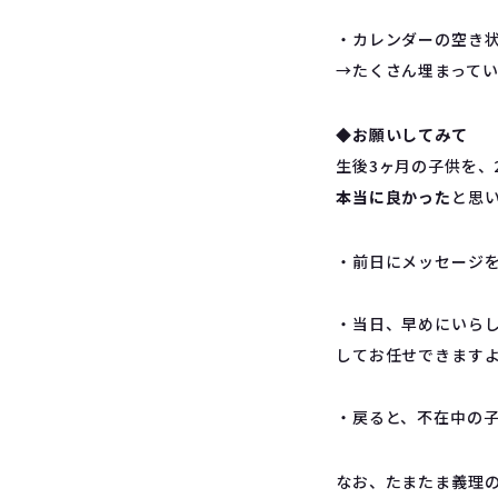
・カレンダーの空き
→たくさん埋まって
◆お願いしてみて
生後3ヶ月の子供を、
本当に良かった
と思
・前日にメッセージ
・当日、早めにいら
してお任せできます
・戻ると、不在中の
なお、たまたま義理