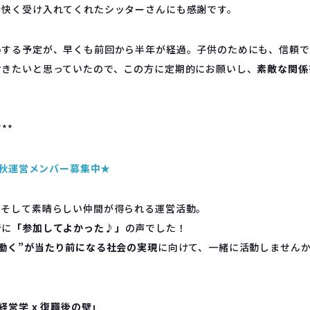
を快く受け入れてくれたシッターさんにも感謝です。
いする予定が、早くも前回から半年が経過。子供のためにも、信頼で
おきたいと思っていたので、この方に定期的にお願いし、
素敵な関係
***
度 秋運営メンバー募集中★
、そして素晴らしい仲間が得られる運営活動。
音に
「参加してよかった♪」
の声でした！
働く”が当たり前になる社会の実現
に向けて、一緒に活動しません
経営学 x 復職後の壁」