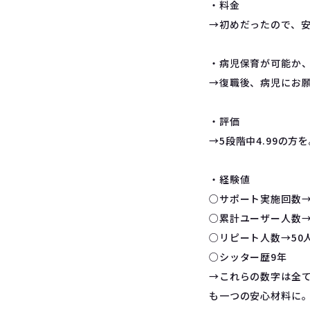
・料金
→初めだったので、
・病児保育が可能か
→復職後、病児にお
・評価
→5段階中4.99の
・経験値
○サポート実施回数→
○累計ユーザー人数→
○リピート人数→50
○シッター歴9年
→これらの数字は全
も一つの安心材料に