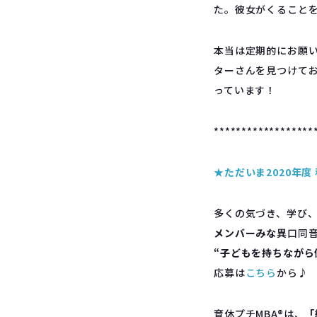
た。彼女がくること
本当は定期的にお願
ターさんを見つけて
っています！
******************
★ただいま2020年
多くの気づき、学び
メンバーみな
異口同
“子どもを持ちながら
応募は
こちら
から♪
育休プチMBA®︎は、
「