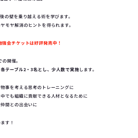
職後の壁を乗り越える術を学びます。
モヤモヤ解消のヒントを得られます。
火)の勉強会チケットは好評発売中！
ボでの開催。
各テーブル2・3名とし、少人数で実施
します。
で物事を考える思考のトレーニングに
る中でも組織に貢献できる人材となるために
な仲間との出会いに
います！