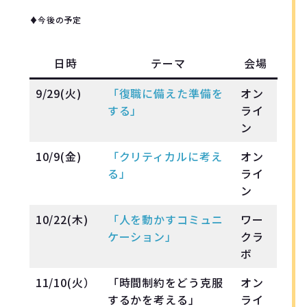
♦︎今後の予定
日時
テーマ
会場
9/29(火)
「復職に備えた準備を
オン
する」
ライ
ン
10/9(金)
「クリティカルに考え
オン
る」
ライ
ン
10/22(木)
「人を動かすコミュニ
ワー
ケーション」
クラ
ボ
11/10(火）
「時間制約をどう克服
オン
するかを考える」
ライ