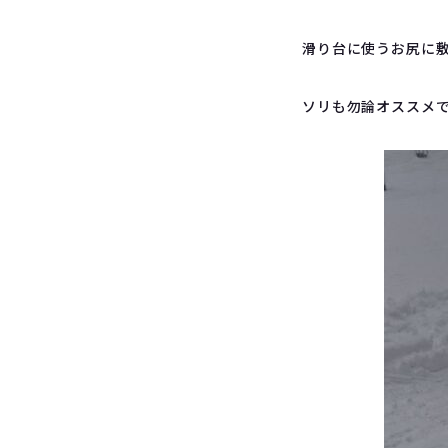
滑り台に使うお尻に
ソリも勿論オススメ