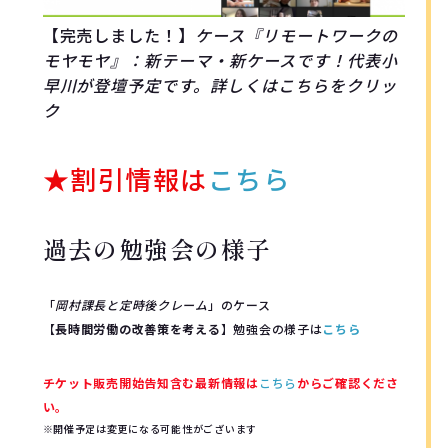
【完売しました！】
ケース『リモートワークの
モヤモヤ』：新テーマ・新ケースです！代表小
早川が登壇予定です。詳しくはこちらをクリッ
ク
★割引情報は
こちら
過去の勉強会の様子
「
岡村課長と定時後クレーム
」のケース
【
長時間労働の改善策を考える
】勉強会の様子は
こちら
チケット販売開始告知含む最新情報は
こちら
からご確認くださ
い。
※開催予定は変更になる可能性がございます