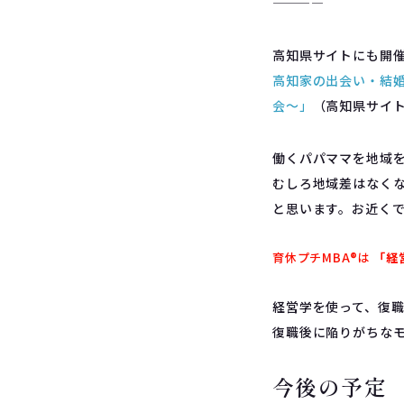
————
高知県サイトにも開
高知家の出会い・結婚
会～」
（高知県サイ
働くパパママを地域
むしろ地域差はなく
と思います。お近く
育休プチMBA®︎は
「経
経営学を使って、復
復職後に陥りがちな
今後の予定