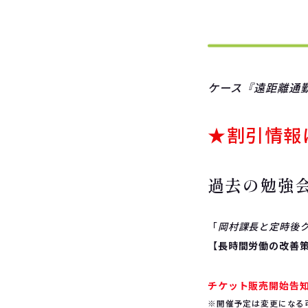
ケース『遠距離通
★割引情報
過去の勉強
「
岡村課長と定時後
【
長時間労働の改善
チケット販売開始告
※開催予定は変更になる