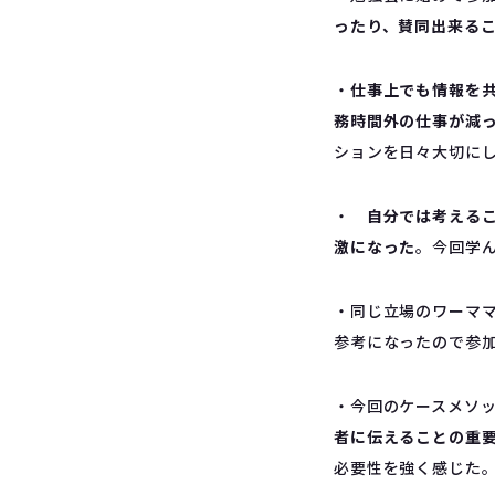
ったり、賛同出来る
・
仕事上でも情報を
務時間外の仕事が減
ションを日々大切に
・
自分では考える
激になった
。今回学
・同じ立場のワーマ
参考になったので参
・今回のケースメソ
者に伝えることの重
必要性を強く感じた