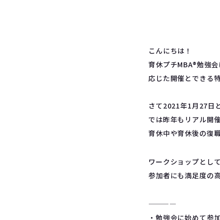
こんにちは！
育休プチMBA®勉強
応じた開催とできる
さて2021年1月2
では昨年もリアル開催
育休中や育休後の復
ワークショップとして
参加者にも満足度の
————
・勉強会に始めて参