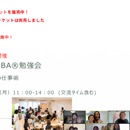
ット
を販売中！
会チケットは完売しました
実施中！