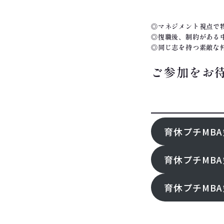
◎マネジメント視点で
◎復職後、制約がある
◎同じ志を持つ素敵な
ご参加をお
FOllOW ME!
育休プチMBA
育休プチMBA
育休プチMBA