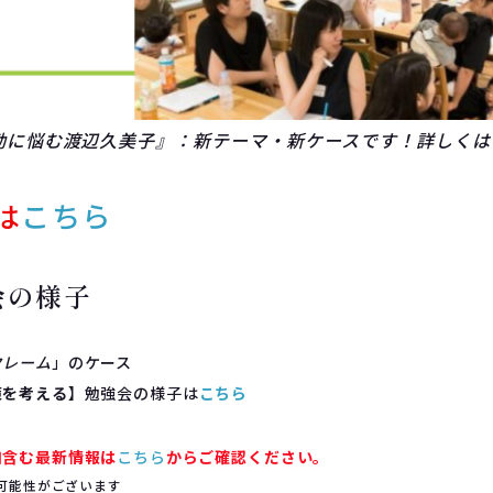
勤に悩む渡辺久美子』：新テーマ・新ケースです！詳しくは
は
こちら
会の様子
クレーム
」のケース
策を考える
】勉強会の様子は
こちら
知含む最新情報は
こちら
からご確認ください。
可能性がございます