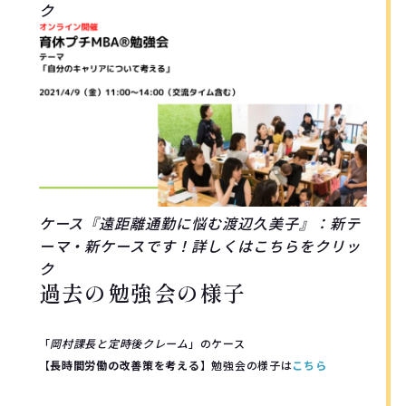
ク
ケース『遠距離通勤に悩む渡辺久美子』：新テ
ーマ・新ケースです！詳しくはこちらをクリッ
ク
過去の勉強会の様子
「
岡村課長と定時後クレーム
」のケース
【
長時間労働の改善策を考える
】勉強会の様子は
こちら