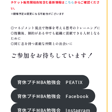
チケット販売開始告知含む最新情報は
こちら
からご確認くださ
い。
※開催予定は変更になる可能性がございます
◎マネジメント視点で物事を考える思考のトレーニングに
◎復職後、制約がある中でも組織に貢献できる人材となる
ために
◎同じ志を持つ素敵な仲間との出会いに
ご参加をお待ちしています！
FOllOW ME!
育休プチMBA勉強会 PEATIX
育休プチMBA勉強会 Facebook
育休プチMBA勉強会 Instagram