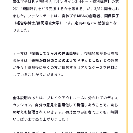
育休プチＭＢＡ®勉強会
【オンライン3回セット特別講座】の第
2回「時間制約をどう克服するかを考える」が、3/8に開催され
ました。ファシリテートは、
育休プチMBAの創設者、国保祥子
（経営学博士/静岡県立大学）
です。定員40名での勉強会とな
りました。
テーマは
『復職して３ヶ月の井田美咲』。
復職経験がある参加
者からは
「美咲が自分のことのようでドキッとした
」との感想
が多々！
復帰後に多くの方が体験するリアルなケースを題材に
していることがうかがえます。
全体説明のあとは、ブレイクアウトルームに分かれてのディス
カッション。
自分の意見を言語化して発信しあうことで、自ら
の考えも整理
されていきます。初対面の参加者同士でも、時間
いっぱいまで盛り上がりました！