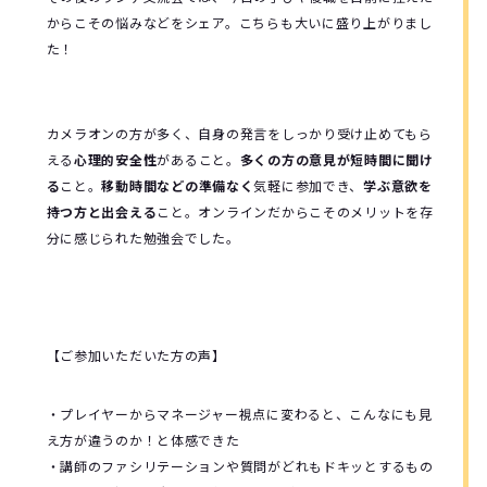
からこその悩みなどをシェア。こちらも大いに盛り上がりまし
た！
カメラオンの方が多く、自身の発言をしっかり受け止めてもら
える
心理的安全性
があること。
多くの方の意見が短時間に聞け
る
こと。
移動時間などの準備なく
気軽に参加でき、
学ぶ意欲を
持つ方と出会える
こと。オンラインだからこそのメリットを存
分に感じられた勉強会でした。
【ご参加いただいた方の声】
・プレイヤーからマネージャー視点に変わると、こんなにも見
え方が違うのか！と体感できた
・
講師のファシリテーションや質問がどれもドキッとするもの