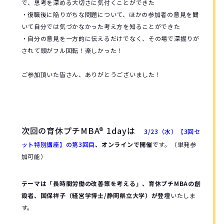
で、思考を深める大切さに気付くことができた
・復職後に陥りがちな問題について、ほかの参加者の意見を聞
いて自分では気づかなかった考え方を知ることができた
・自分の意見を一方的に伝えるだけでなく、その場で深掘りが
されて頭がフル回転！楽しかった！
ご参加頂いた皆さん、ありがとうございました！
次回の育休プチMBA® 1day
は
3/23（水）【3回セ
ット特別講座】の第3回目
、オンラインで
開催
で
す。（単発参
加可能）
テーマは「長時間労働の改善策を考える」、育休プチMBAの創
設者、国保祥子（経営学博士/静岡県立大学）が登壇
いたしま
す。