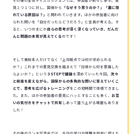
その後の全体ディスカッションでは、参加者が続々と挙手。意
見１つ１つに対し、国保から
「なぜそう思うのか？」「裏に隠
れている原因は？」
と問われていきます。ほかの参加者に向け
られた問いを「自分だったらどうだろう」と全員が考える。す
ると、いつのまにか
自らの思考が深く深くなっていき、だんだ
んと問題の本質が見えてくる
のです！
そして美咲本人だけでなく「上司視点では何が求められる
か？」これまでの意見交換を踏まえて「日頃から何を意識した
らよいか？」という
３STEPで議論
を深めていった今回。
次々
と視座を変えながら、国保からの多角的な問いに答えていくこ
とで、思考を広げるトレーニング
をこの短時間で体感できまし
た。また、ほかの参加者の意見にハッとすることも多く、
お互
いの気付きをチャットで共有
しあって盛り上がる場面もありま
した！
その後のランチ交流会では、今日の学びや復職を目前に控えた