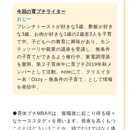
今回の育プチライター
おじー
フレンチトーストが好きな5歳、酢飯が好き
な3歳、お肉が好きな1歳の2歳差3人を子育
て中。子どもへの教育に興味があり、モン
テッソーリや親業の講座を受講し、無条件
の子育てができるよう修行中。家電調理器
を愛用。第２子育休中に育プチ2019年秋メ
ンバーとして活動。noteにて、クリエイタ
ー名「Ozzy – 無条件の子育て」として情報
を発信中。
◆育休プチMBA®️は、復職後に起こり得る様々
なケーススタディを用います。視座を高くもつ
こととはどういうことか、頭でだけではなく体