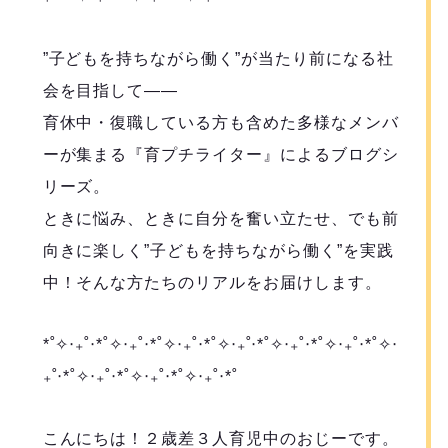
”子どもを持ちながら働く”が当たり前になる社
会を目指して――
育休中・復職している方も含めた多様なメンバ
ーが集まる『育プチライター』によるブログシ
リーズ。
ときに悩み、ときに自分を奮い立たせ、でも前
向きに楽しく”子どもを持ちながら働く”を実践
中！そんな方たちのリアルをお届けします。
*˚✧︎‧₊˚‧*˚✧︎‧₊˚‧*˚✧︎‧₊˚‧*˚✧︎‧₊˚‧*˚✧︎‧₊˚‧*˚✧︎‧₊˚‧*˚✧︎‧
₊˚‧*˚✧︎‧₊˚‧*˚✧︎‧₊˚‧*˚✧︎‧₊˚‧*˚
こんにちは！２歳差３人育児中のおじーです。