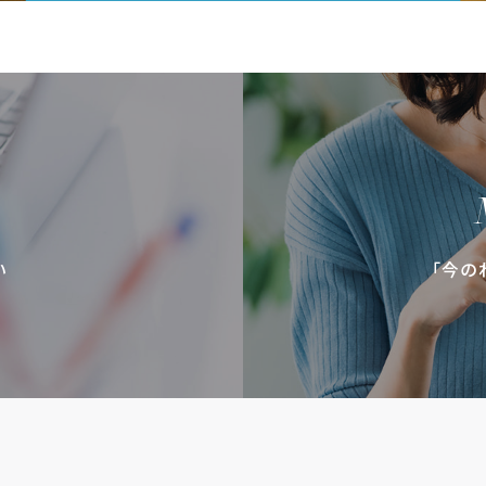
い
「今の