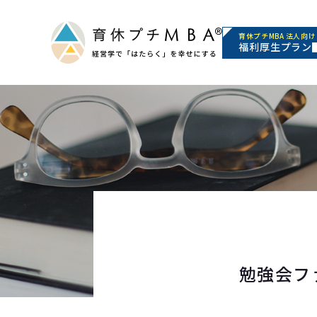
育休プチMBA 法人向け
福利厚生プラン
勉強会フ