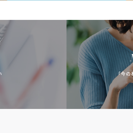
い
「今の