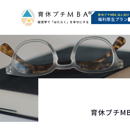
育休プチMBA 法人向け
福利厚生プラン
育休プチMB