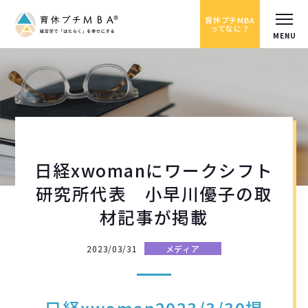
育休プチMBA
ってなに？
日経xwomanにワークシフト
研究所代表 小早川優子の取
材記事が掲載
2023/03/31
メディア