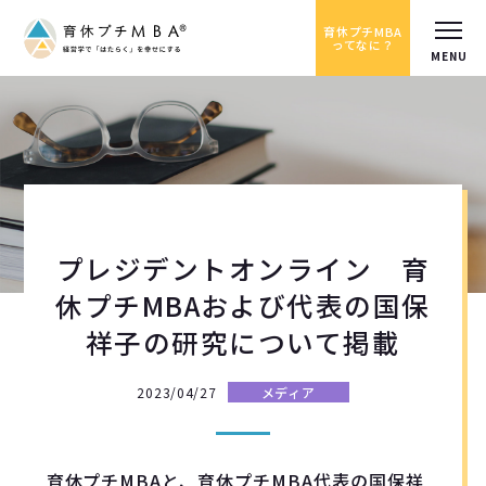
育休プチMBA
ってなに？
プレジデントオンライン 育
休プチMBAおよび代表の国保
祥子の研究について掲載
2023/04/27
メディア
育休プチMBAと、育休プチMBA代表の国保祥