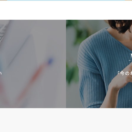
い
「今の