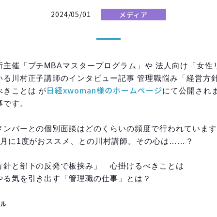
2024/05/01
メディア
所主催「プチMBAマスタープログラム」や 法人向け「女性
いる川村正子講師のインタビュー記事 管理職悩み「経営方
日経xwoman様のホームページ
きことは が
にて公開されま
事です。
メンバーとの個別面談はどのくらいの頻度で行われています
カ月に1度がおススメ、との川村講師。その心は……？
方針と部下の反発で板挟み」　心掛けるべきことは
やる気を引き出す「管理職の仕事」とは？
ール