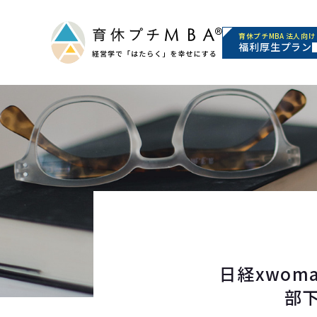
育休プチMBA 法人向け
福利厚生プラン
日経xwo
部