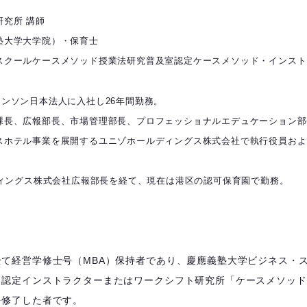
究所 講師
塾大学大学院）・保育士
スクールケースメソッド授業法研究普及室認定ケースメソッド・インスト
ンソン日本法人に入社し26年間勤務。
課長、広報部長、市場管理部長、プロフェッショナルエデュケーション部
スホテル事業を展開するユニゾホールディングス株式会社で
執行役員およ
ディングス株式会社広報部長を経て、
現在は港区の認可保育園で勤務。
て経営学修士号（MBA）保持者であり、慶應義塾大学ビジネス・
 認定インストラクターまたはワークシフト研究所「ケースメソッド
を修了した者です。