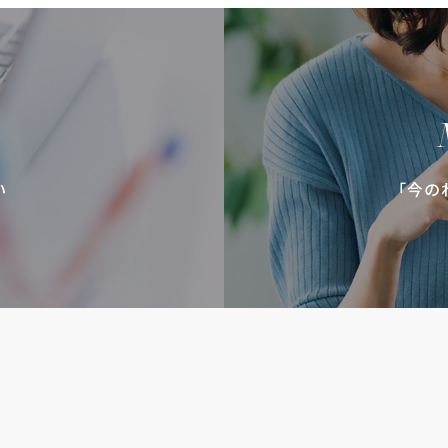
い
「今の