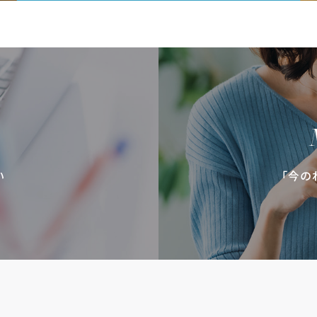
い
「今の