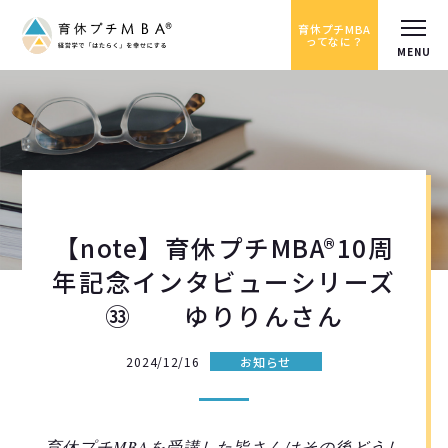
育休プチMBA
ってなに？
【note】育休プチMBA®10周
年記念インタビューシリーズ
㉝ ゆりりんさん
2024/12/16
お知らせ
育休プチMBAを受講した皆さんはその後どうし