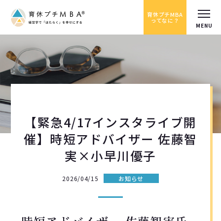
育休プチMBA
ってなに？
【緊急4/17インスタライブ開
催】時短アドバイザー 佐藤智
実×小早川優子
2026/04/15
お知らせ