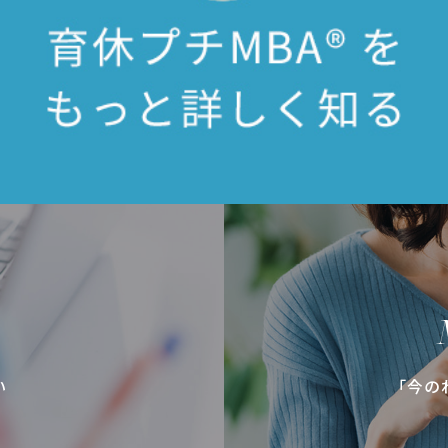
い
「今の