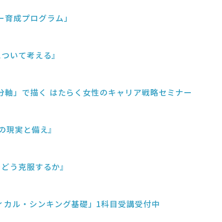
ー育成プログラム」
適について考える』
自分軸」で描く はたらく女性のキャリア戦略セミナー
休の現実と備え』
約をどう克服するか』
ィカル・シンキング基礎」1科目受講受付中