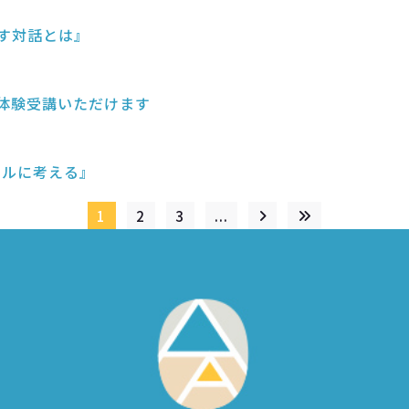
かす対話とは』
を体験受講いただけます
ィカルに考える』
1
2
3
...