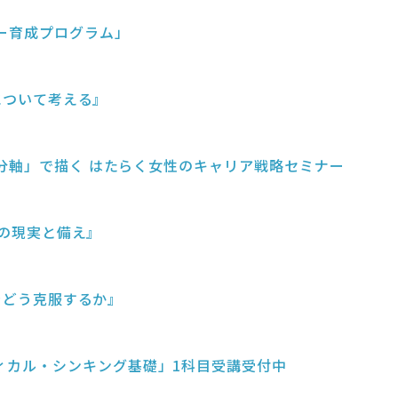
ー育成プログラム」
適について考える』
自分軸」で描く はたらく女性のキャリア戦略セミナー
休の現実と備え』
約をどう克服するか』
ィカル・シンキング基礎」1科目受講受付中