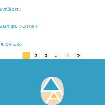
かす対話とは』
を体験受講いただけます
ィカルに考える』
1
2
3
...