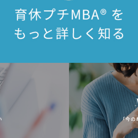
い
「今の