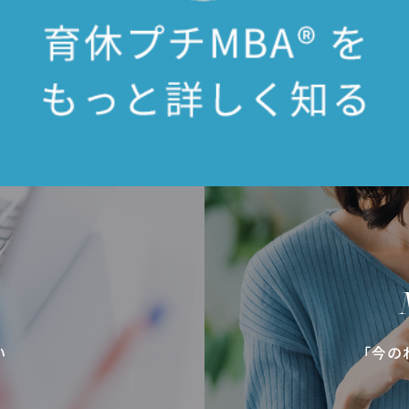
い
「今の