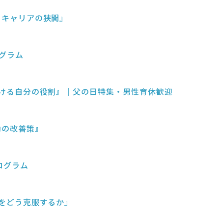
壁とキャリアの狭間』
ログラム
織における自分の役割』｜父の日特集・男性育休歓迎
労働の改善策』
ログラム
制約をどう克服するか』