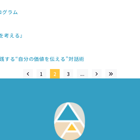
ログラム
アを考える』
が実践する“自分の価値を伝える”対話術
1
2
3
...