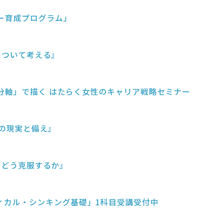
ー育成プログラム」
適について考える』
自分軸」で描く はたらく女性のキャリア戦略セミナー
休の現実と備え』
約をどう克服するか』
ィカル・シンキング基礎」1科目受講受付中