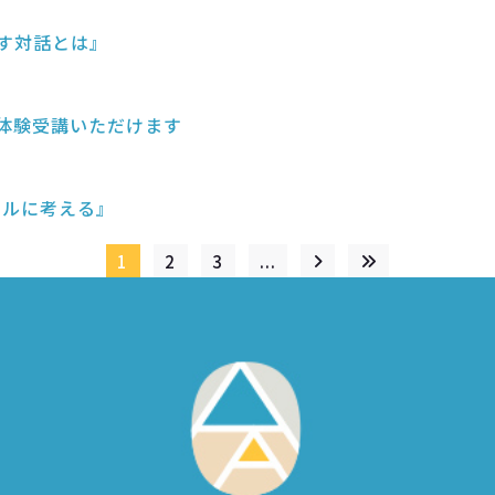
かす対話とは』
を体験受講いただけます
ィカルに考える』
1
2
3
...