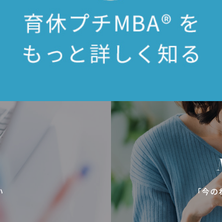
い
「今の