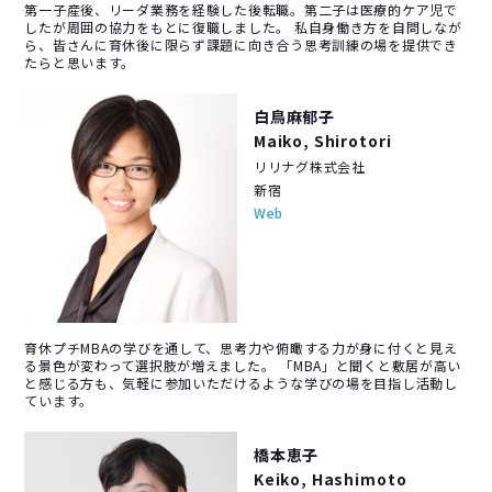
第一子産後、リーダ業務を経験した後転職。第二子は医療的ケア児で
したが周囲の協力をもとに復職しました。 私自身働き方を自問しなが
ら、皆さんに育休後に限らず課題に向き合う思考訓練の場を提供でき
たらと思います。
白鳥麻郁子
Maiko, Shirotori
リリナグ株式会社
新宿
Web
育休プチMBAの学びを通して、思考力や俯瞰する力が身に付くと見え
る景色が変わって選択肢が増えました。 「MBA」と聞くと敷居が高い
と感じる方も、気軽に参加いただけるような学びの場を目指し活動し
ています。
橋本恵子
Keiko, Hashimoto