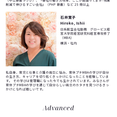
（中公新書ラクレ）、『御社の働き方改革、ここが間違ってます! 残業
削減で伸びるすごい会社』（PHP 新書）など 25 冊以上
石井寛子
Hiroko, Ishii
日系航空会社勤務 グロービス経
営大学院経営研究科経営専攻修了
（MBA)
横浜・社内
私自身、育児と仕事と介護の両立に悩み、育休プチMBAの学びが自分
の生き方、キャリアを切り拓くきっかけになったことを経験していま
す。 その学びは管理職になった今でも生かされています。みなさんが
育休プチMBAの学びを通じて自分らしい両立のカタチを見つけるきっ
かけになれば嬉しいです。
Advanced