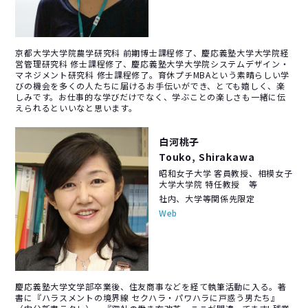
京都大学大学院農学研究科 前期博士課程修了、慶応義塾大学大学院経
営管理研究科 修士課程修了、慶応義塾大学大学院システムデザイン・
マネジメント研究科 修士課程修了。育休プチMBAという素晴らしい学
びの機会を多くの人たちに届けるお手伝いができ、とても嬉しく、楽
しみです。お仕事的な学びだけでなく、学ぶことの楽しさも一緒に伝
えられるといいなと思います。
白河桃子
Touko, Shirakawa
昭和女子大学 客員教授、相模女子
大学大学院 特任教授 等
社内、大学等関係先限定
Web
慶応義塾大学文学部卒業後、住友商事などを経て執筆活動に入る。著
書に『ハラスメントの境界線 セクハラ・パワハラに戸惑う男たち』