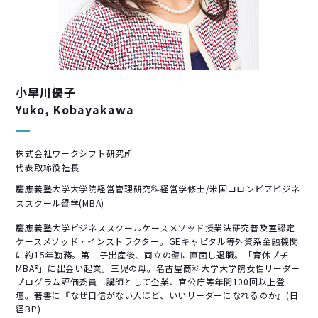
小早川優子
Yuko, Kobayakawa
株式会社ワークシフト研究所
代表取締役社長
慶應義塾大学大学院経営管理研究科経営学修士/米国コロンビアビジネ
ススクール留学(MBA)
慶應義塾大学ビジネススクールケースメソッド授業法研究普及室認定
ケースメソッド・インストラクター。GEキャピタル等外資系金融機関
に約15年勤務。第二子出産後、両立の壁に直面し退職。「育休プチ
MBA®」に出会い起業。三児の母。名古屋商科大学大学院女性リーダー
プログラム評価委員 講師として企業、官公庁等年間100回以上登
壇。著書に『なぜ自信がない人ほど、いいリーダーになれるのか』(日
経BP)