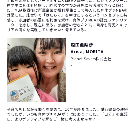
閉鎖を転機としてパートタイムでMBAを取得した。ビジネススクール
在学中に育休も経験し、経営学の学びが育児にも活用できると感じ
た。MBA取得後は所属企業が福利厚生として導入した育休プチMBAを
受講した。経営学で「はたらく」を幸せにするというコンセプトに共
感し、参加者の熱意にも刺激を受け、育休プチMBAの認定ファシリテ
ーターを志し、現在に至る。参加者の皆さんと共に自身も育児とキャ
リアの両立を実現していきたいと考えている。
森田亜梨沙
Arisa, MORITA
Planet Savers株式会社
-
子育てをしながら働くを始めて、10年が経ちました。試行錯誤の連続
でしたが、いつも育休プチMBAがそばにありました。「自分」を主語
に、よりポジティブな解をご一緒に考えませんか？