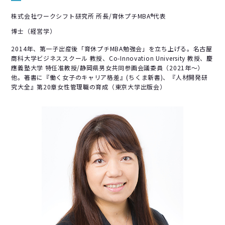
株式会社ワークシフト研究所 所長/育休プチMBA®代表
博士（経営学）
2014年、第一子出産後「育休プチMBA勉強会」を立ち上げる。名古屋
商科大学ビジネススクール 教授、Co-Innovation University 教授、慶
應義塾大学 特任准教授/静岡県男女共同参画会議委員（2021年～）
他。著書に『働く女子のキャリア格差』(ちくま新書)、『人材開発研
究大全』第20章女性管理職の育成（東京大学出版会）