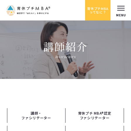
育休プチMBA
ってなに？
講師紹介
Instructors
講師・
育休プチ MBA®認定
ファシリテーター
ファシリテーター