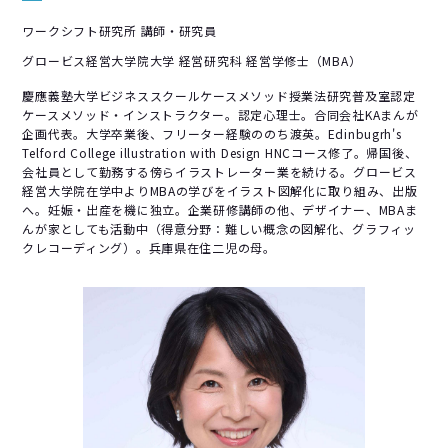
ワークシフト研究所 講師・研究員
グロービス経営大学院大学 経営研究科 経営学修士（MBA）
慶應義塾大学ビジネススクールケースメソッド授業法研究普及室認定
ケースメソッド・インストラクター。認定心理士。合同会社KAまんが
企画代表。大学卒業後、フリーター経験ののち渡英。Edinbugrh's
Telford College illustration with Design HNCコース修了。帰国後、
会社員として勤務する傍らイラストレーター業を続ける。グロービス
経営大学院在学中よりMBAの学びをイラスト図解化に取り組み、出版
へ。妊娠・出産を機に独立。企業研修講師の他、デザイナー、MBAま
んが家としても活動中（得意分野：難しい概念の図解化、グラフィッ
クレコーディング）。兵庫県在住二児の母。