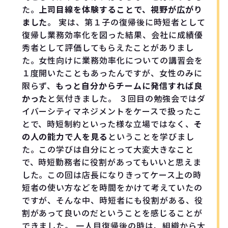
た。
上司目線を体験することで、視野が広がり
ました
。 実は、第１子の復帰後に時短者として
復帰し業務効率化を図った結果、会社に成績優
秀者として評価してもらえたことがありまし
た。女性向けに業務効率化についての講習会を
１度開いたこともあったんですが、女性のみに
限らず、
もっと自分からチームに発信すれば良
かった
と気付きました。 ３回目の勉強会ではダ
イバーシティマネジメントをケースで扱ったこ
とで、時短制約といった様な立場ではなく、
そ
の人の能力で人を見る
ということを学びまし
た。この学びは自分にとって大変大きなこと
で、時短勤務者に役割があってもいいと思えま
した。この回は店長になりきってケース上の時
短者の使い方などを時間をかけて考えていたの
ですが、そんな中、時短者にも役割がある、役
割があって良いのだということを感じることが
できました。 一人目復帰後の時は、組織から大