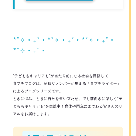
*˚✧︎‧₊˚‧*˚✧︎‧₊˚‧*˚✧︎‧₊˚‧
*˚✧︎‧₊˚‧
”子どももキャリアも”が当たり前になる社会を目指して――
育プチブログは、多様なメンバーが集まる「育プチライター」
によるブログシリーズです。
ときに悩み、ときに自分を奮い立たせ、でも前向きに楽しく”子
どももキャリアも”を実践中！育休や両立にまつわる皆さんのリ
アルをお届けします。