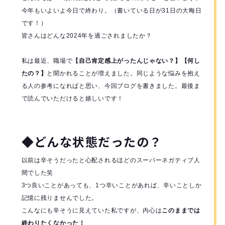
今年もいよいよ今日で終わり。（書いている日が31日の大晦日
です！）
皆さんはどんな2024年を過ごされましたか？
私は最近、職場で
【自己肯定感上がったんじゃない？】【何し
たの？】
と聞かれることが増えました。同じような悩みを抱え
る人の参考になればと思い、今回ブログを書きました。最後ま
で読んでいただけると嬉しいです！
◆どんな状態だったの？
以前は辛そうだったと心配されるほどのスーパーネガティブ人
間でした笑
3つ良いことがあっても、1つ辛いことがあれば、辛いことしか
記憶に残りませんでした。
こんなにも辛そうに見えていた私ですが、内心は
このままでは
終わりたくなかった！