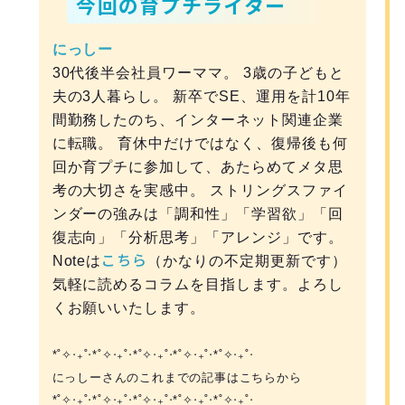
今回の育プチライター
にっしー
30代後半会社員ワーママ。 3歳の子どもと
夫の3人暮らし。 新卒でSE、運用を計10年
間勤務したのち、インターネット関連企業
に転職。 育休中だけではなく、復帰後も何
回か育プチに参加して、あたらめてメタ思
考の大切さを実感中。 ストリングスファイ
ンダーの強みは「調和性」「学習欲」「回
復志向」「分析思考」「アレンジ」です。
こちら
Noteは
（かなりの不定期更新です）
気軽に読めるコラムを目指します。よろし
くお願いいたします。
*˚✧︎‧₊˚‧*˚✧︎‧₊˚‧*˚✧︎‧₊˚‧*˚✧︎‧₊˚‧*˚✧︎‧₊˚‧
にっしーさんのこれまでの記事はこちらから
*˚✧︎‧₊˚‧*˚✧︎‧₊˚‧*˚✧︎‧₊˚‧*˚✧︎‧₊˚‧*˚✧︎‧₊˚‧