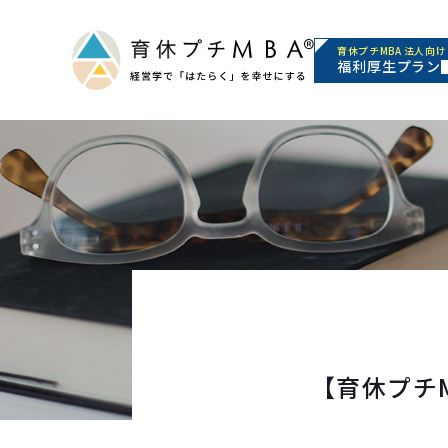
育休プチMBA 法人向け
福利厚生プラン
【育休プチ