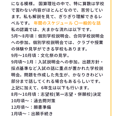
になる模様。 国算理社の中で、特に算数は学校
で習わない内容がほとんどなので、苦労してい
ます。私も解説を見て、ぎりぎり理解できるレ
ベルです。
年間のスケジュール
〇一般的な話
私の認識では、大まかな流れは以下です。
5月～8月頃：個別学校説明会、合同学校説明会
への参加。個別学校説明会では、クラブや授業
の体験や見学ができる学校もあります。
9月～10月頃：文化祭の見学。
9月頃～1月：入試説明会への参加。出題方針・
採点基準など入試の話に重点が置かれた学校説
明会。問題を作成した先生が、かなりきわどい
部分まで話してくれる場合もあるらしいです。
上記に加えて、6年生は以下も行います。
8月～10月頃：志望校(第一志望・併願校)決定
10月頃～：過去問対策
12月頃～：願書準備
1月頃～：出願手続き