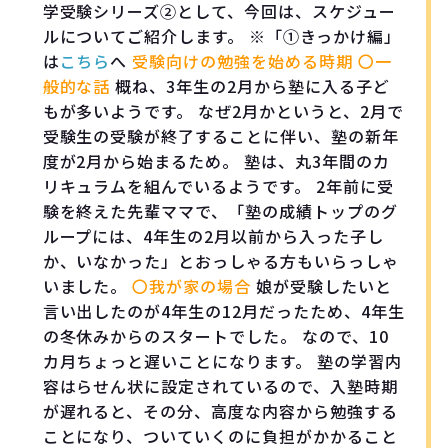
学受験シリーズ②として、今回は、スケジュー
ルについてご紹介します。 ※「①きっかけ編」
は
こちら
へ
受験向けの勉強を始める時期
〇一
般的な話
概ね、3年生の2月から塾に入る子ど
もが多いようです。 なぜ2月かというと、2月で
受験生の受験が終了することに伴い、塾の新年
度が2月から始まるため。 塾は、丸3年間のカ
リキュラムを組んでいるようです。 2年前に受
験を終えた先輩ママで、「塾の成績トップのグ
ループには、4年生の2月以前から入った子し
か、いなかった」とおっしゃる方もいらっしゃ
いました。
〇我が家の場合
娘が受験したいと
言い出したのが4年生の12月だったため、4年生
の冬休みからのスタートでした。 なので、10
カ月ちょっと遅いことになります。 塾の学習内
容はらせん状に設定されているので、入塾時期
が遅れると、その分、高度な内容から勉強する
ことになり、ついていくのに負担がかかること