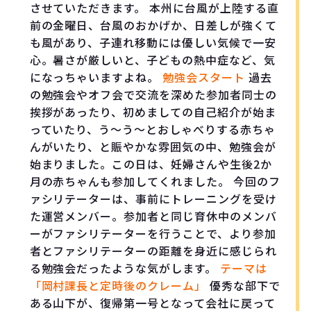
させていただきます。 本州に台風が上陸する直
前の金曜日、台風のおかげか、日差しが強くて
も風があり、子連れ移動には優しい気候で一安
心。暑さが厳しいと、子どもの熱中症など、気
になっちゃいますよね。
勉強会スタート
過去
の勉強会やオフ会で交流を深めた参加者同士の
挨拶があったり、初めましての自己紹介が始ま
っていたり、う〜う〜とおしゃべりする赤ちゃ
んがいたり、と賑やかな雰囲気の中、勉強会が
始まりました。この日は、妊婦さんや生後2か
月の赤ちゃんも参加してくれました。 今回のフ
ァシリテーターは、事前にトレーニングを受け
た運営メンバー。参加者と同じ育休中のメンバ
ーがファシリテーターを行うことで、より参加
者とファシリテーターの距離を身近に感じられ
る勉強会だったような気がします。
テーマは
「岡村課長と定時後のクレーム」
優秀な部下で
ある山下が、復帰第一号となって会社に戻って