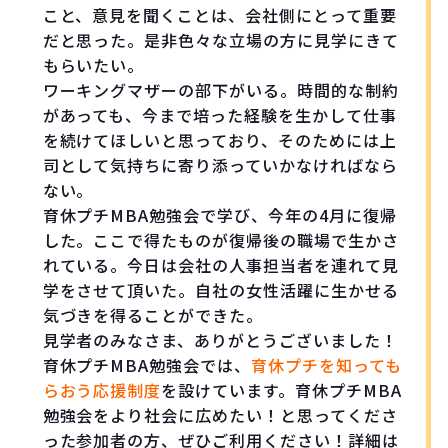
こと、意見を聞くことは、会社側にとって重要
だと思った。是非色々な立場の方に見学にきて
もらいたい。
ワーキングマザーの部下がいる。時間的な制約
があっても、今まで培った経験を生かして仕事
を続けてほしいと思っており、そのためには上
司として気持ちに寄り添っていかなければなら
ない。
育休プチ
MBA勉強会
で学び、今年の
4
月に復帰
した。ここで得たものが復帰後の職場で生かさ
れている。今日は会社の人事担当者を連れて見
学をさせて頂いた。自社の女性活躍に生かせる
気づきを得ることができた。
見学者のみなさま、ありがとうございました！
育休プチMBA勉強会では、
育休プチを知っても
らおう応援制度
を設けています。育休プチMBA
勉強会をより社会に広めたい！と思ってくださ
った参加者の方、ぜひご利用ください！詳細は