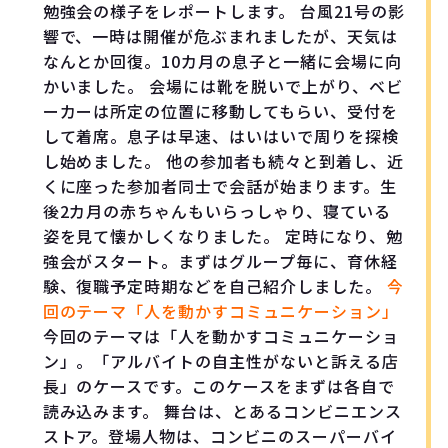
勉強会の様子をレポートします。 台風21号の影
響で、一時は開催が危ぶまれましたが、天気は
なんとか回復。10カ月の息子と一緒に会場に向
かいました。 会場には靴を脱いで上がり、ベビ
ーカーは所定の位置に移動してもらい、受付を
して着席。息子は早速、はいはいで周りを探検
し始めました。 他の参加者も続々と到着し、近
くに座った参加者同士で会話が始まります。生
後2カ月の赤ちゃんもいらっしゃり、寝ている
姿を見て懐かしくなりました。 定時になり、勉
強会がスタート。まずはグループ毎に、育休経
験、復職予定時期などを自己紹介しました。
今
回のテーマ「人を動かすコミュニケーション」
今回のテーマは「人を動かすコミュニケーショ
ン」。「アルバイトの自主性がないと訴える店
長」のケースです。このケースをまずは各自で
読み込みます。 舞台は、とあるコンビニエンス
ストア。登場人物は、コンビニのスーパーバイ