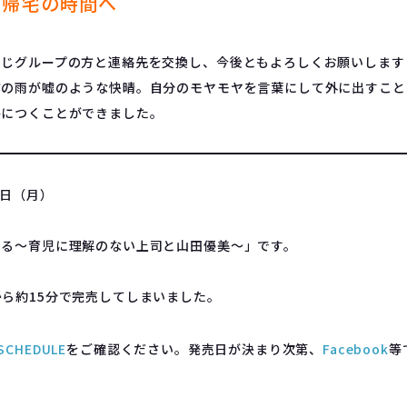
に帰宅の時間へ
同じグループの方と連絡先を交換し、今後ともよろしくお願いします
方の雨が嘘のような快晴。自分のモヤモヤを言葉にして外に出すこと
路につくことができました。
1日（月）
える～育児に理解のない上司と山田優美～」です。
ら約15分で完売してしまいました。
SCHEDULE
をご確認ください。発売日が決まり次第、
Facebook
等