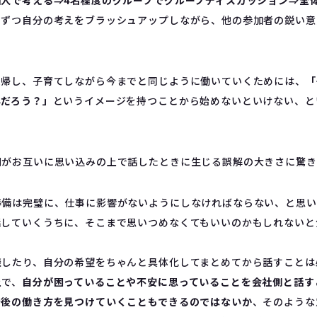
個人で考える⇒4名程度のグループでグループディスカッション⇒全
しずつ自分の考えをブラッシュアップしながら、他の参加者の鋭い意
復帰し、子育てしながら今までと同じように働いていくためには、
「
んだろう？」
というイメージを持つことから始めないといけない、と
側がお互いに思い込みの上で話したときに生じる誤解の大きさに驚き
準備は完璧に、仕事に影響がないようにしなければならない、と思い
話していくうちに、そこまで思いつめなくてもいいのかもしれないと
談したり、自分の希望をちゃんと具体化してまとめてから話すことは
上で、
自分が困っていることや不安に思っていることを会社側と話す
今後の働き方を見つけていくこともできるのではないか
、そのような